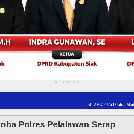
Iklan DPRD Siak
▴
▴
SIEXPO 2026 Ditutup,Menteri Bappenas Tegask
koba Polres Pelalawan Serap