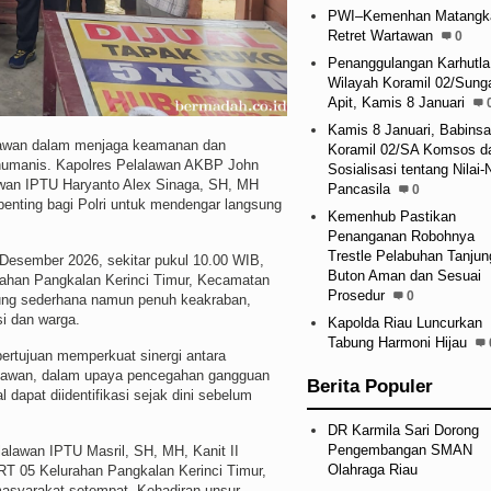
PWI–Kemenhan Matangk
Retret Wartawan
0
Penanggulangan Karhutla
Wilayah Koramil 02/Sung
Apit, Kamis 8 Januari
Kamis 8 Januari, Babinsa
wan dalam menjaga keamanan dan
Koramil 02/SA Komsos d
 humanis. Kapolres Pelalawan AKBP John
Sosialisasi tentang Nilai-N
awan IPTU Haryanto Alex Sinaga, SH, MH
Pancasila
0
enting bagi Polri untuk mendengar langsung
Kemenhub Pastikan
Penanganan Robohnya
Trestle Pelabuhan Tanjun
 Desember 2026, sekitar pukul 10.00 WIB,
Buton Aman dan Sesuai
rahan Pangkalan Kerinci Timur, Kecamatan
Prosedur
0
sung sederhana namun penuh keakraban,
i dan warga.
Kapolda Riau Luncurkan
Tabung Harmoni Hijau
ertujuan memperkuat sinergi antara
alawan, dalam upaya pencegahan gangguan
Berita Populer
 dapat diidentifikasi sejak dini sebelum
DR Karmila Sari Dorong
Pengembangan SMAN
alawan IPTU Masril, SH, MH, Kanit II
Olahraga Riau
RT 05 Kelurahan Pangkalan Kerinci Timur,
masyarakat setempat. Kehadiran unsur