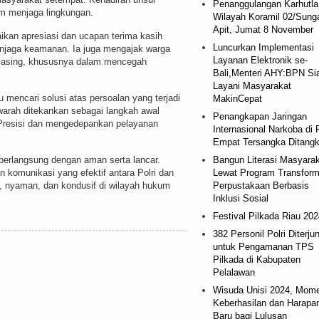
Penanggulangan Karhutla
m menjaga lingkungan.
Wilayah Koramil 02/Sung
Apit, Jumat 8 November
kan apresiasi dan ucapan terima kasih
Luncurkan Implementasi
enjaga keamanan. Ia juga mengajak warga
Layanan Elektronik se-
-masing, khususnya dalam mencegah
Bali,Menteri AHY:BPN Si
Layani Masyarakat
 mencari solusi atas persoalan yang terjadi
MakinCepat
arah ditekankan sebagai langkah awal
Penangkapan Jaringan
 Presisi dan mengedepankan pelayanan
Internasional Narkoba di 
Empat Tersangka Ditang
Bangun Literasi Masyara
 berlangsung dengan aman serta lancar.
Lewat Program Transform
n komunikasi yang efektif antara Polri dan
Perpustakaan Berbasis
, nyaman, dan kondusif di wilayah hukum
Inklusi Sosial
Festival Pilkada Riau 202
382 Personil Polri Diterju
untuk Pengamanan TPS
Pilkada di Kabupaten
Pelalawan
Wisuda Unisi 2024, Mom
Keberhasilan dan Harapa
Baru bagi Lulusan