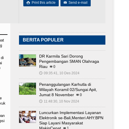
Print this article
Send e-mail

✉
BERITA POPULER
uat
ng
DR Karmila Sari Dorong
 di
Pengembangan SMAN Olahraga
ai
Riau
0
0
09:35:41, 10 Des 2024
🕔
Penanggulangan Karhutla di
Wilayah Koramil 02/Sungai Apit,
Jumat 8 November
0
e
11:48:30, 10 Nov 2024
🕔
ekuk
Luncurkan Implementasi Layanan
wan
Elektronik se-Bali,Menteri AHY:BPN
psi
Siap Layani Masyarakat
MakinCepat
1