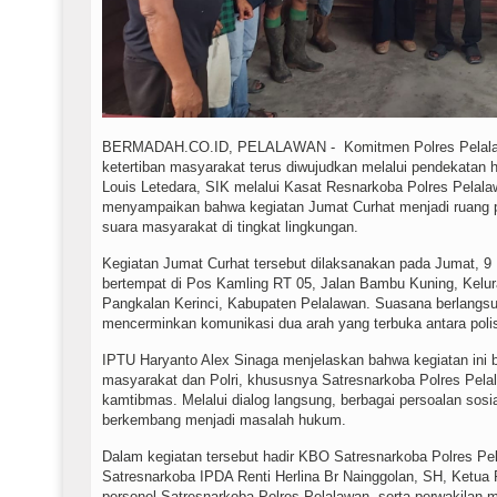
BERMADAH.CO.ID, PELALAWAN - Komitmen Polres Pelala
ketertiban masyarakat terus diwujudkan melalui pendekatan
Louis Letedara, SIK melalui Kasat Resnarkoba Polres Pelal
menyampaikan bahwa kegiatan Jumat Curhat menjadi ruang p
suara masyarakat di tingkat lingkungan.
Kegiatan Jumat Curhat tersebut dilaksanakan pada Jumat, 9
bertempat di Pos Kamling RT 05, Jalan Bambu Kuning, Kelu
Pangkalan Kerinci, Kabupaten Pelalawan. Suasana berlang
mencerminkan komunikasi dua arah yang terbuka antara polis
IPTU Haryanto Alex Sinaga menjelaskan bahwa kegiatan ini b
masyarakat dan Polri, khususnya Satresnarkoba Polres Pel
kamtibmas. Melalui dialog langsung, berbagai persoalan sosial
berkembang menjadi masalah hukum.
Dalam kegiatan tersebut hadir KBO Satresnarkoba Polres Pel
Satresnarkoba IPDA Renti Herlina Br Nainggolan, SH, Ketua 
personel Satresnarkoba Polres Pelalawan, serta perwakilan 