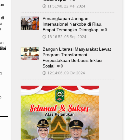
an
11:51:40, 22 Mei 2024
🕔
 di
Penangkapan Jaringan
ai
Internasional Narkoba di Riau,
0
Empat Tersangka Ditangkap
0
18:16:52, 05 Sep 2024
🕔
an
ilai
Bangun Literasi Masyarakat Lewat
Program Transformasi
Perpustakaan Berbasis Inklusi
Sosial
0
g
12:14:06, 09 Okt 2024
🕔
0