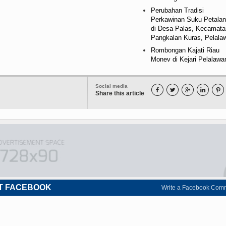
Perubahan Tradisi
Perkawinan Suku Petala
di Desa Palas, Kecamata
Pangkalan Kuras, Pelala
Rombongan Kajati Riau
Monev di Kejari Pelalawa
Social media





Share this article
T FACEBOOK
Write a Facebook Com