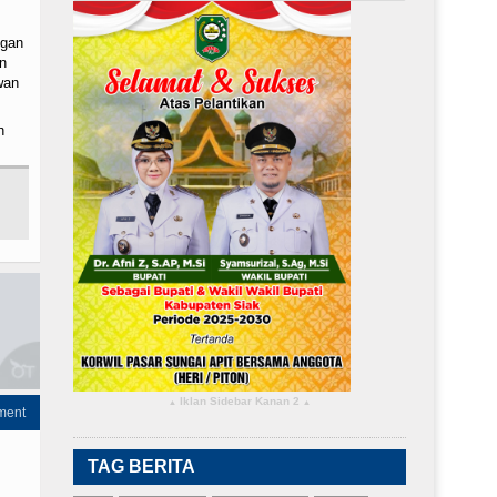
ngan
n
wan
n
Iklan Sidebar Kanan 2
▴
▴
ment
TAG BERITA