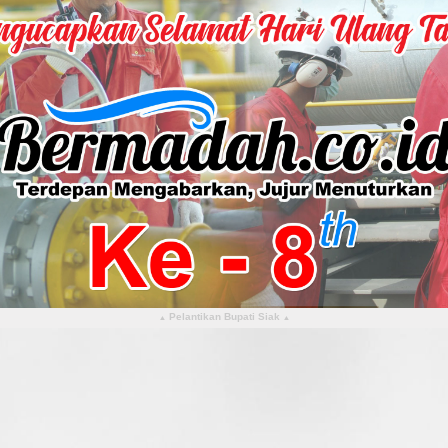
Pelantikan Bupati Siak
▴
▴