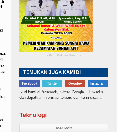
 di
ai
ap
Riau,
Iklan Sidebar Kanan
▴
▴
kap
kat
asi
TEMUKAN JUGA KAMI DI
Facebook
Twitter
Google+
Instagram
4
Ikuti kami di facebook, twitter, Google+, Linkedin
nkan
dan dapatkan informasi terbaru dari kami disana.
Teknologi
en
n
Read More