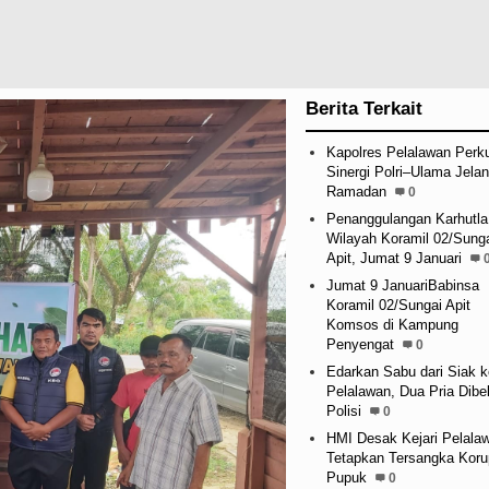
Berita Terkait
Kapolres Pelalawan Perk
Sinergi Polri–Ulama Jela
Ramadan
0
Penanggulangan Karhutla
Wilayah Koramil 02/Sung
Apit, Jumat 9 Januari
Jumat 9 JanuariBabinsa
Koramil 02/Sungai Apit
Komsos di Kampung
Penyengat
0
Edarkan Sabu dari Siak k
Pelalawan, Dua Pria Dib
Polisi
0
HMI Desak Kejari Pelala
Tetapkan Tersangka Koru
Pupuk
0