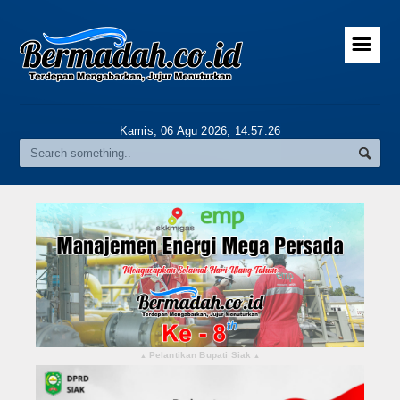
☰
Home
Advertorial
Kamis, 06 Agu 2026,
14:57:27
Gallery
Riau
Daerah
Pekanbaru
Pelalawan
Kampar
Pelantikan Bupati Siak
▴
▴
Rokan Hulu