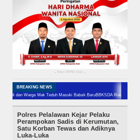
Rokan Hilir
Bengkalis
Meranti
Dumai
Indragiri Hulu
Iklan DPRD Siak
▴
▴
Indragiri Hilir
Kuansing
BREAKING NEWS
i dan Warga Mak Teduh Masuki Babak Baru
BBKSDA Riau Perkuat Sinergi T
Siak
Polres Pelalawan Kejar Pelaku
Nasional
Perampokan Sadis di Kerumutan,
Internasional
Satu Korban Tewas dan Adiknya
Luka-Luka