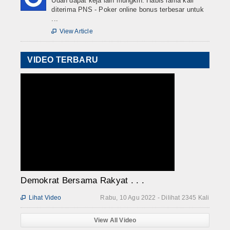
Udah dapat keja lain mungkin. Habis lama kali
diterima PNS - Poker online bonus terbesar untuk
...
View Article

VIDEO TERBARU
Demokrat Bersama Rakyat . . .
Lihat Video
Rabu, 10 Agu 2022 - Dilihat 2345 Kali

View All Video