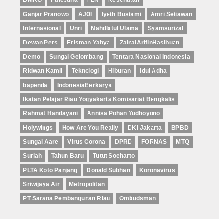
Ganjar Pranowo
AJOI
Iyeth Bustami
Amri Setiawan
Internasional
Unri
Nahdlatul Ulama
Syamsurizal
Dewan Pers
Erisman Yahya
ZainalArifinHasibuan
Demo
Sungai Gelombang
Tentara Nasional Indonesia
Ridwan Kamil
Teknologi
Hiburan
Idul Adha
bapenda
IndonesiaBerkarya
Ikatan Pelajar Riau Yogyakarta Komisariat Bengkalis
Rahmat Handayani
Annisa Pohan Yudhoyono
Holywings
How Are You Really
DKI Jakarta
BPBD
Sungai Aare
Virus Corona
DPRD
FORNAS
MTQ
Suriah
Tahun Baru
Tutut Soeharto
PLTA Koto Panjang
Donald Subhan
Koronavirus
Sriwijaya Air
Metropolitan
PT Sarana Pembangunan Riau
Ombudsman