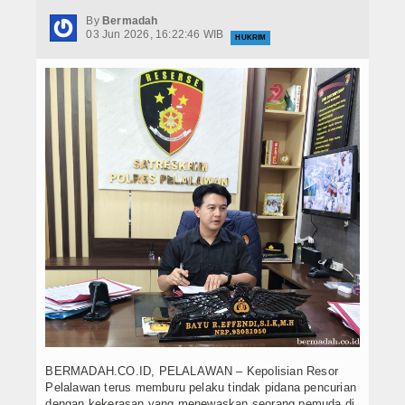
Hukrim
By
Bermadah
03 Jun 2026, 16:22:46 WIB
HUKRIM
Iptek
Politik
Berita Foto
Budaya & Pariwisata
Ekbis
Olahraga
BERMADAH.CO.ID, PELALAWAN – Kepolisian Resor
Pelalawan terus memburu pelaku tindak pidana pencurian
dengan kekerasan yang menewaskan seorang pemuda di