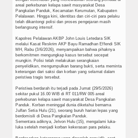
areal perkebunan kelapa sawit masyarakat Desa
Pangkalan Panduk, Kecamatan Kerumutan, Kabupaten
Pelalawan. Hingga kini, identitas dan ciri-ciri para pelaku
telah dikantongi polisi dan proses pengejaran masih
berlangsung intensif.
Kapolres Pelalawan AKBP John Louis Letedara SIK
melalui Kasat Reskrim AKP Bayu Ramadhan Effendi SIK
MH, Rabu (3/6/2026), menyampaikan bahwa pihaknya
berkomitmen mengungkap kasus tersebut secepat
mungkin. Polisi telah melakukan serangkaian
penyelidikan, mengumpulkan barang bukti, serta meminta
keterangan dari saksi dan korban yang selamat dalam
peristiwa tragis tersebut.
Peristiwa berdarah itu terjadi pada Jumat (29/5/2026)
sekitar pukul 16.00 WIB di RT 011/RW 005 areal
perkebunan kelapa sawit masyarakat Desa Pangkalan
Panduk. Korban meninggal dunia diketahui bernama
Julfan Setia Hulu (21), seorang buruh harian lepas yang
berdomisili di Desa Pangkalan Panduk.
Sementara adiknya, Jelvon Hulu (15), mengalami luka-
luka setelah menjadi korban kekerasan para pelaku.