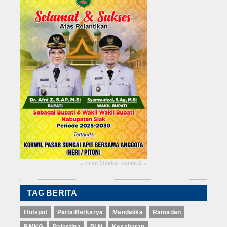
Iklan Sidebar Kanan 2
▴
▴
TAG BERITA
Hotspot
PartaiBerkarya
Mandalika
Ramadan
BMKG
Palestina
PLN
Kesehatan