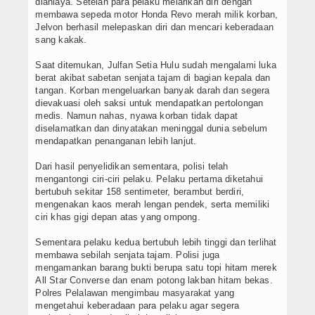
dianiaya. Setelah para pelaku melarikan diri dengan
membawa sepeda motor Honda Revo merah milik korban,
Jelvon berhasil melepaskan diri dan mencari keberadaan
sang kakak.
Saat ditemukan, Julfan Setia Hulu sudah mengalami luka
berat akibat sabetan senjata tajam di bagian kepala dan
tangan. Korban mengeluarkan banyak darah dan segera
dievakuasi oleh saksi untuk mendapatkan pertolongan
medis. Namun nahas, nyawa korban tidak dapat
diselamatkan dan dinyatakan meninggal dunia sebelum
mendapatkan penanganan lebih lanjut.
Dari hasil penyelidikan sementara, polisi telah
mengantongi ciri-ciri pelaku. Pelaku pertama diketahui
bertubuh sekitar 158 sentimeter, berambut berdiri,
mengenakan kaos merah lengan pendek, serta memiliki
ciri khas gigi depan atas yang ompong.
Sementara pelaku kedua bertubuh lebih tinggi dan terlihat
membawa sebilah senjata tajam. Polisi juga
mengamankan barang bukti berupa satu topi hitam merek
All Star Converse dan enam potong lakban hitam bekas.
Polres Pelalawan mengimbau masyarakat yang
mengetahui keberadaan para pelaku agar segera