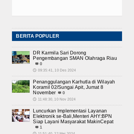
BERITA POPULER
DR Karmila Sari Dorong
Pengembangan SMAN Olahraga Riau
0
09:35:41, 10 Des 2024
🕔
Penanggulangan Karhutla di Wilayah
Koramil 02/Sungai Apit, Jumat 8
November
0
11:48:30, 10 Nov 2024
🕔
Luncurkan Implementasi Layanan
Elektronik se-Bali,Menteri AHY:BPN
Siap Layani Masyarakat MakinCepat
1
11:51:40, 22 Mei 2024
🕔